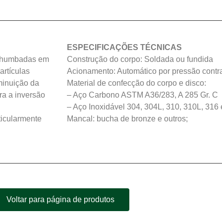
ESPECIFICAÇÕES TÉCNICAS
 chumbadas em
Construção do corpo: Soldada ou fundida
artículas
Acionamento: Automático por pressão contra
minuição da
Material de confecção do corpo e disco:
ra a inversão
– Aço Carbono ASTM A36/283, A 285 Gr. C
– Aço Inoxidável 304, 304L, 310, 310L, 316 
ticularmente
Mancal: bucha de bronze e outros;
Voltar para página de produtos