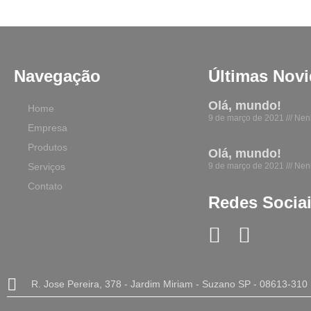
Navegação
Últimas Nov
Olá, mundo!
Home
9 de março de 2021
Nenh
Empresa
Produtos
Olá, mundo!
Serviços
9 de março de 2021
Nenh
Contato
Redes Socia
R. Jose Pereira, 378 - Jardim Miriam - Suzano SP - 08613-310