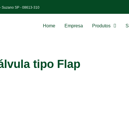
m - Suzano SP - 08613-310
Home
Empresa
Produtos
S
álvula tipo Flap