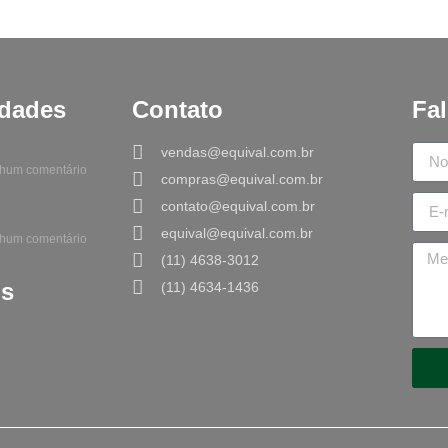
idades
Contato
Fa
vendas@equival.com.br
um comentário
compras@equival.com.br
contato@equival.com.br
equival@equival.com.br
um comentário
(11) 4638-3012
is
(11) 4634-1436