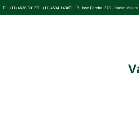
(11) 4638-3012
(11) 4634-1436
R. Jose Pereira, 378 - Jardim Miria
V